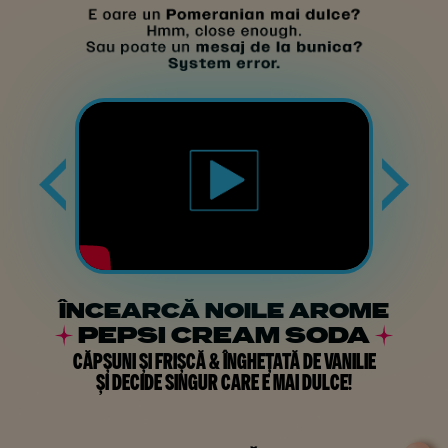
ÎNCEARCĂ NOILE AROME
PEPSI CREAM SODA
CĂPȘUNI ȘI FRIȘCĂ & ÎNGHEȚATĂ DE VANILIE
ȘI DECIDE SINGUR CARE E MAI DULCE!